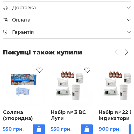
Доставка
Оплата
Гарантія
Покупці також купили
Соляна
Набір № 3 ВС
Набір № 22 В
(хлоридна)
Луги
Індикатори
кислота
550 грн.
550 грн.
900 грн.
стандарт-