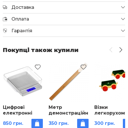
Доставка
Оплата
Гарантія
Покупці також купили
Цифрові
Метр
Візки
електронні
демонстраційний
легкорухомі
терези високої
850 грн.
350 грн.
300 грн.
точності 500 г