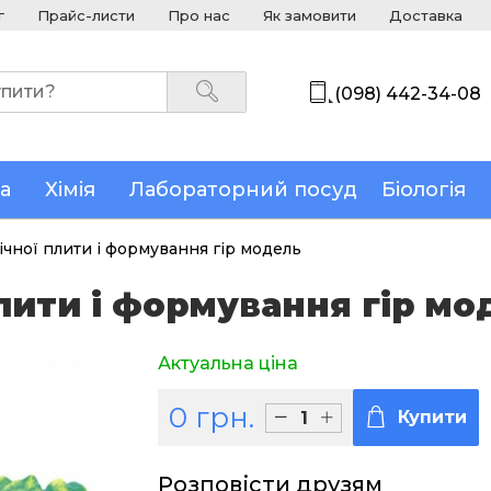
г
Прайс-листи
Про нас
Як замовити
Доставка
(098) 442-34-08
а
Хімія
Лабораторний посуд
Біологія
ічної плити і формування гір модель
лити і формування гір мо
Актуальна ціна
0 грн.
Купити
Розповісти друзям