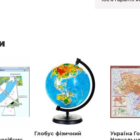
и
ній
Глобус фізичний
Україна Г
посібник
Навчальна