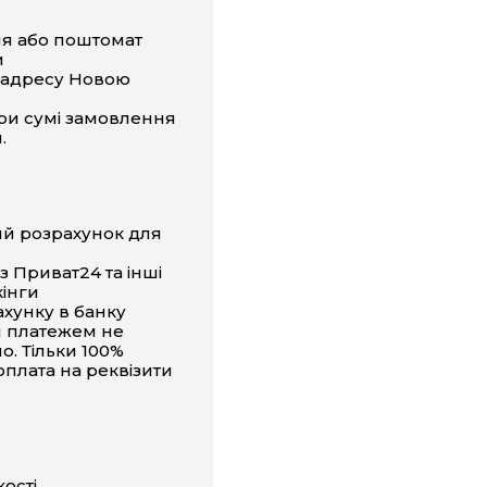
ня або поштомат
и
 адресу Новою
ри сумі замовлення
.
ий розрахунок для
з Приват24 та інші
інги
ахунку в банку
 платежем не
о. Тільки 100%
плата на реквізити
кості