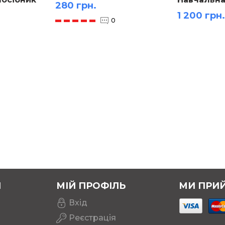
280 грн.
карта
картоні м-
1 200 грн.
(147х107 с
0
Я
МІЙ ПРОФІЛЬ
МИ ПРИ
Вхід
Реєстрація