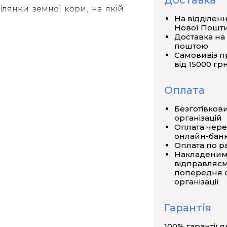
Доставка
ілянки
земної кори
,
на якій
На відділен
показаний
рельєф земної
Нової Пошт
простори,
розріз
складчастої
Доставка на
поштою
Самовивіз п
від 15000 грн
Оплата
Безготівков
організацій
Оплата чере
онлайн-банк
Оплата по р
Накладеним
відправляєм
попередня о
організації
Гарантія
100% гарантії я