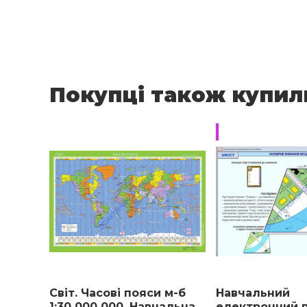
Покупці також купил
Тимчасово відсут
Світ. Часові пояси м-б
Навчальний
1:30 000 000. Навчальна
електронний 