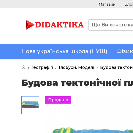
Магазин
Бло
Нова українська школа (НУШ)
Фізик
›
Географія
›
Глобуси. Моделі
›
Будова тектон
Будова тектонічної п
Продано