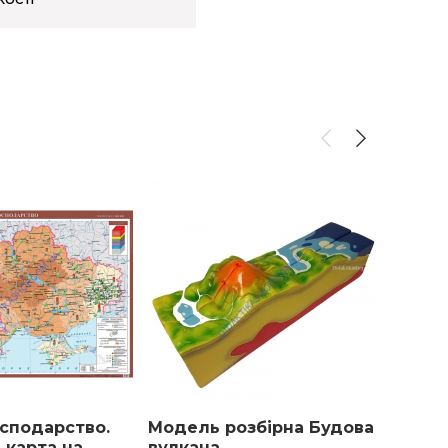
осподарство.
Модель розбірна Будова
Глобу
 карта на
вулкана
підсв