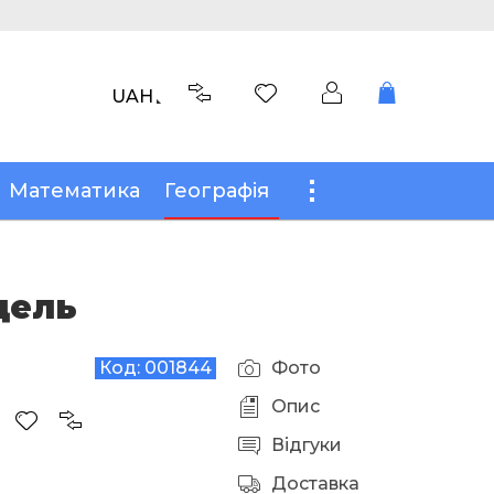
UAH
Математика
Географія
дель
Код:
001844
Фото
Опис
Відгуки
Доставка