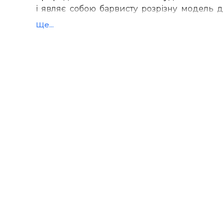
і
являє собою
барвисту
розрізну
модель д
видно
будову
тектонічної плити і
також
Ще...
поверхні
:
вершини
,
рівнини
,
річки
,
водні 
споруди
.