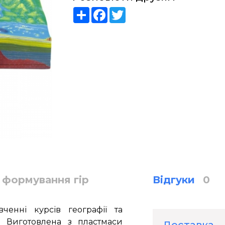
Share
Facebook
Twitter
і формування гір
Відгуки
0
вченні
курсів
географії та
. В
иготовлена з
пластмаси