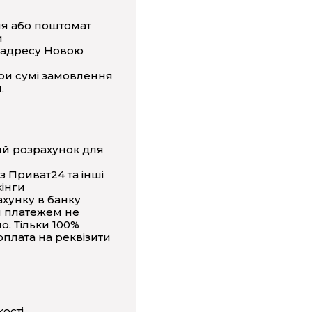
ня або поштомат
и
 адресу Новою
ри сумі замовлення
.
ий розрахунок для
з Приват24 та інші
інги
ахунку в банку
 платежем не
о. Тільки 100%
плата на реквізити
кості