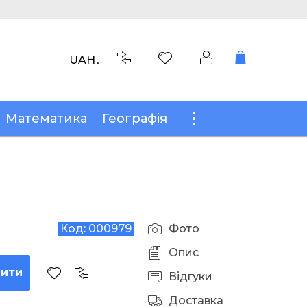
UAH
Математика
Географія
Код:
000979
Фото
Опис
пити
Відгуки
Доставка