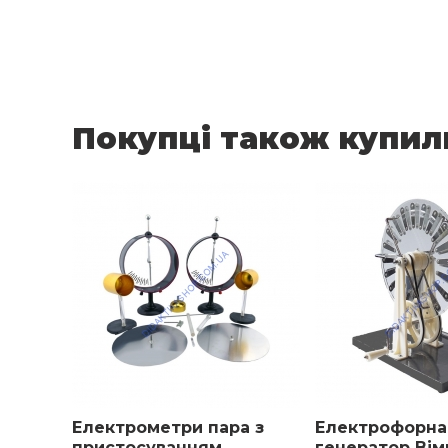
Габаритні розміри в упаковці 23х29х21.
Вага: не більше 4 кг
Покупці також купил
Електрометри пара з
Електрофорна
пристосуванням
генератор Ві