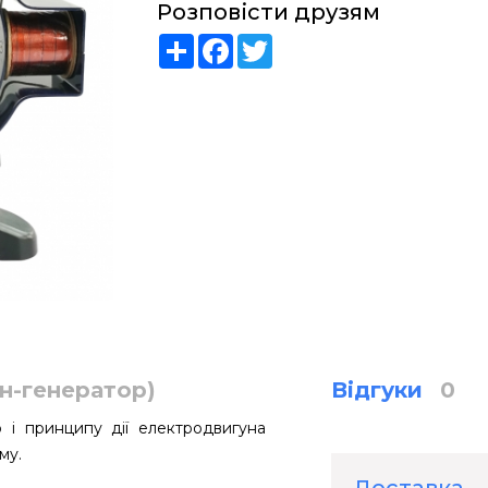
Розповісти друзям
Share
Facebook
Twitter
н-генератор)
Відгуки
0
 і принципу дії електродвигуна
уму.