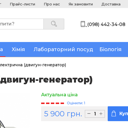
г
Прайс-листи
Про нас
Як замовити
Доставка
(098) 442-34-08
а
Хімія
Лабораторний посуд
Біологія
ектрична (двигун-генератор)
двигун-генератор)
Актуальна ціна
Оцінили: 1
5 900 грн.
Ку