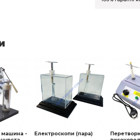
и
 машина -
Електроскопи (пара)
Перетвор
мшурста
високовол