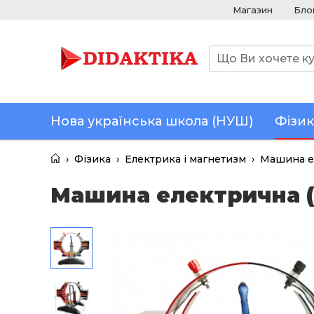
Магазин
Бло
Нова українська школа (НУШ)
Фізик
›
Фізика
›
Електрика і магнетизм
›
Машина ел
Машина електрична (