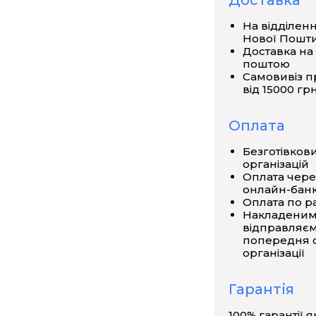
Доставка
На відділен
вним збудженням,
Нової Пошт
Доставка на
поштою
уму,
Самовивіз п
від 15000 грн
Оплата
ці статора спеціальної форми із
Безготівков
ектромагнітами, затискачі яких
організацій
Оплата чере
ої рамки на осі з комбінованим
онлайн-банк
о яких за допомогою затискачів
Оплата по р
 встановлюватися проти півкілець
Накладеним
відправляєм
тальний рух до приладу додається
попередня о
організації
Гарантія
100% гарантії я