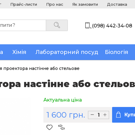
г
Прайс-листи
Про нас
Як замовити
Доставка
(098) 442-34-08
а
Хімія
Лабораторний посуд
Біологія
я проектора настінне або стельове
ора настінне або стельо
Актуальна ціна
1 600 грн.
Куп