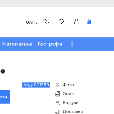
UAH
Математика
Географія
ве
Код:
001389
Фото
Опис
ити
Відгуки
Доставка