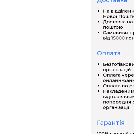
Доставка
На відділен
Нової Пошт
Доставка на
поштою
Самовивіз п
від 15000 грн
Оплата
Безготівков
організацій
Оплата чере
онлайн-банк
Оплата по р
Накладеним
відправляєм
попередня о
організації
Гарантія
100% гарантії я