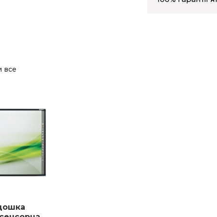
и все
 дошка
 сенсорна