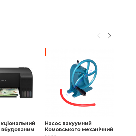
-10%
кціональний
Насос вакуумний
Термо
з вбудованим
Комовського механічний
демон