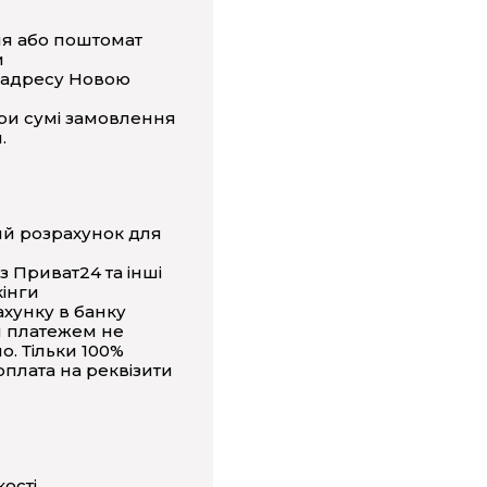
ня або поштомат
и
 адресу Новою
ри сумі замовлення
.
ий розрахунок для
з Приват24 та інші
інги
ахунку в банку
 платежем не
о. Тільки 100%
плата на реквізити
кості