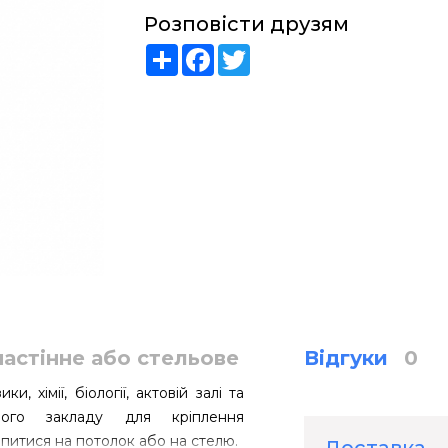
Розповісти друзям
Share
Facebook
Twitter
астінне або стельове
Відгуки
0
, хімії, біології, актовій залі та
ьного закладу для кріплення
іпитися на потолок або на стелю.