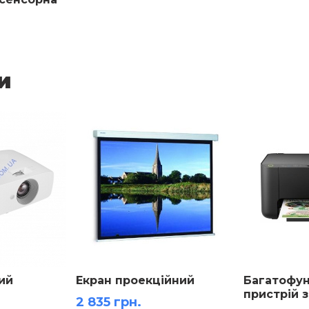
и
ий
Екран проекційний
Багатофун
пристрій 
2 835 грн.
СНПЧ