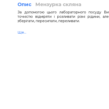
Опис
Мензурка скляна
За допомогою цього лабораторного посуду Ви
точністю відміряти і розливати різні рідини, ал
зберігати, пересипати, переливати.
• Виготовлена з хімічного стійкого скла. Мензурки 
Ще...
це в будь-якому випадку проявляється під час прак
• Детальна шкала з незмивним градуюванням.
Місткість, мл
Ціна поділок, мл
H, мм
D,
50
5
80
45
100
10
100
56
250
25
120
75
500
25
150
95