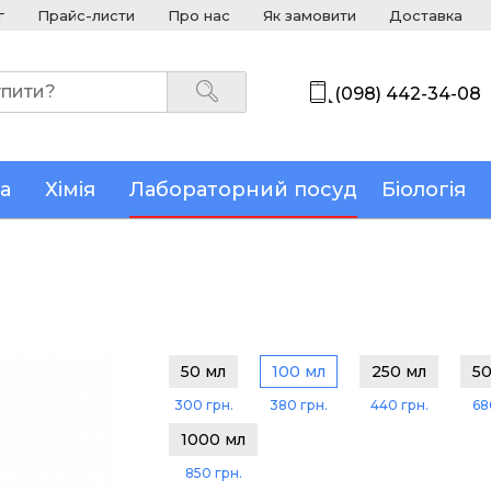
г
Прайс-листи
Про нас
Як замовити
Доставка
(098) 442-34-08
а
Хімія
Лабораторний посуд
Біологія
50 мл
100 мл
250 мл
50
300 грн.
380 грн.
440 грн.
68
1000 мл
850 грн.