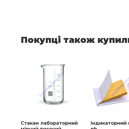
1000
50
170
12
Покупці також купил
Стакан лабораторний
Індикаторний п
мірний високий
ph