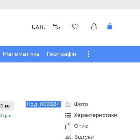
UAH
Математика
Географія
Код:
000384
Фото
0 мл
Характеристики
0 грн.
Опис
Відгуки