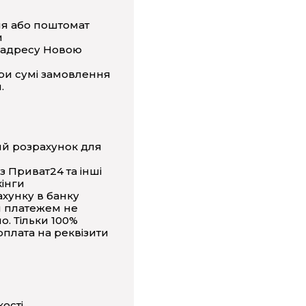
ня або поштомат
и
 адресу Новою
ри сумі замовлення
.
ий розрахунок для
з Приват24 та інші
інги
ахунку в банку
 платежем не
о. Тільки 100%
плата на реквізити
кості