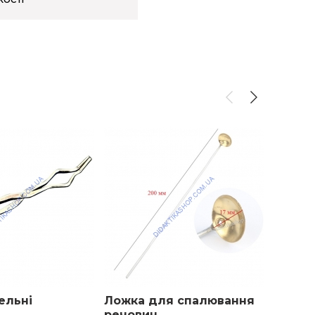
ельні
Ложка для спалювання
Палич
речовин
(міша