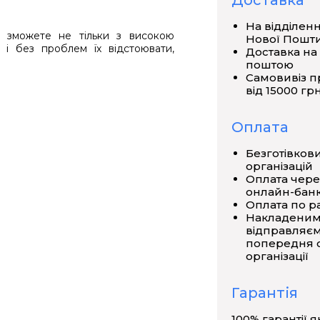
Доставка
На відділен
 зможете не тільки з високою
Нової Пошт
е і без проблем їх відстоювати,
Доставка на
поштою
Самовивіз п
відрізняються підвищеною якістю, і
від 15000 грн
тики їх використання.
Оплата
 мм
d, мм
Безготівков
організацій
Оплата чере
32
онлайн-банк
Оплата по р
Накладеним
38
відправляєм
попередня о
організації
55
Гарантія
70
100% гарантії я