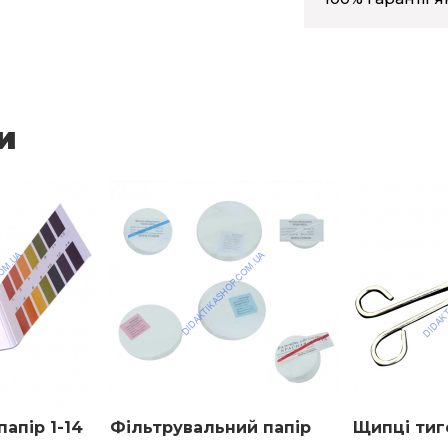
2
90
и
апір 1-14
Фільтрувальний папір
Щипці тиг