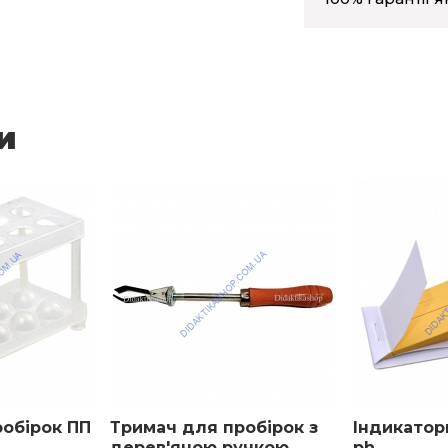
и
обірок ПП
Тримач для пробірок з
Індикаторн
дерев'яною ручкою
ph