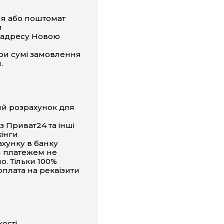
ня або поштомат
и
 адресу Новою
ри сумі замовлення
.
ий розрахунок для
з Приват24 та інші
інги
ахунку в банку
 платежем не
о. Тільки 100%
плата на реквізити
кості