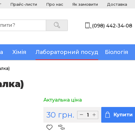
г
Прайс-листи
Про нас
Як замовити
Доставка
(098) 442-34-08
а
Хімія
Лабораторний посуд
Біологія
лка)
алка)
Актуальна ціна
30 грн.
Купити