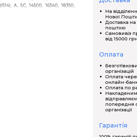
Доставка
R14), A, SС, 14500, 16340, 18350,
На відділен
Нової Пошт
Доставка на
поштою
Самовивіз п
від 15000 грн
Оплата
Безготівков
організацій
Оплата чере
онлайн-банк
Оплата по р
Накладеним
відправляєм
попередня о
організації
Гарантія
100% гарантії я