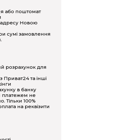
ня або поштомат
и
 адресу Новою
ри сумі замовлення
.
ий розрахунок для
з Приват24 та інші
інги
ахунку в банку
 платежем не
о. Тільки 100%
плата на реквізити
кості