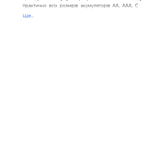
практично всіх розмірів акумуляторів АА, ААА, С (
18650, 21700, 20700, 26650 та інші.
Ще...