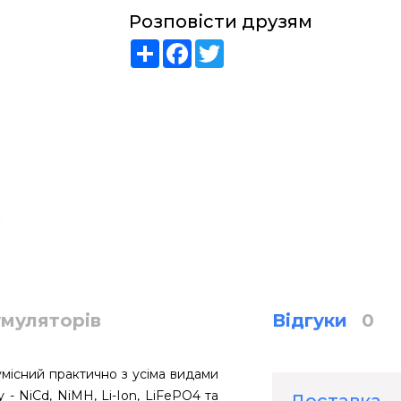
Розповісти друзям
Share
Facebook
Twitter
умуляторів
Відгуки
0
умісний практично з усіма видами
 - NiCd, NiMH, Li-Ion, LiFePO4 та