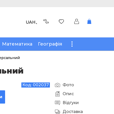
UAH
Математика
Географія
версальний
льний
Код:
002037
Фото
Опис
и
Відгуки
Доставка