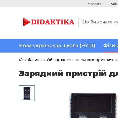
Магазин
Бло
Нова українська школа (НУШ)
Фізик
›
Фізика
›
Обладнання загального призначенн
Зарядний пристрій д