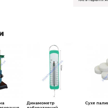
и
на
Динамометр
Сухе пали
згорання
лабораторний