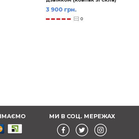
рідин
3 900 грн.
700 г
0
ЙМАЄМО
МИ В СОЦ. МЕРЕЖАХ