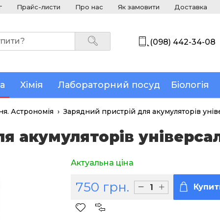
г
Прайс-листи
Про нас
Як замовити
Доставка
(098) 442-34-08
а
Хімія
Лабораторний посуд
Біологія
я. Астрономія
›
Зарядний пристрій для акумуляторів уні
ля акумуляторів універса
Актуальна ціна
750 грн.
Купит