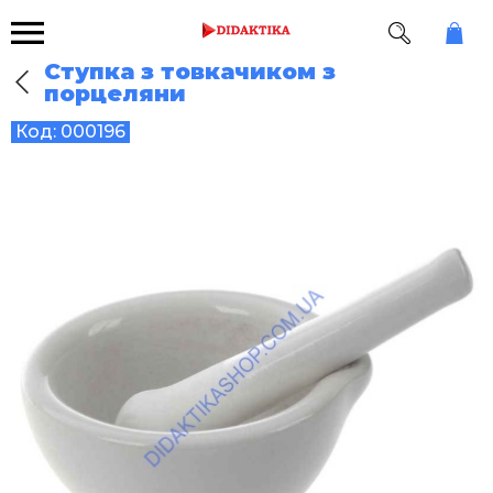
Ступка з товкачиком з
порцеляни
Код:
000196